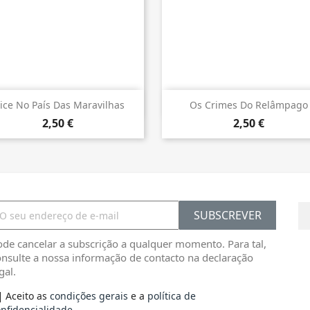


Vista rápida
Vista rápida
lice No País Das Maravilhas
Os Crimes Do Relâmpago
2,50 €
2,50 €
de cancelar a subscrição a qualquer momento. Para tal,
nsulte a nossa informação de contacto na declaração
gal.
Aceito as
condições gerais
e a
política de
nfidencialidade