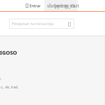
shopping_cart

Carrinho
(0)
Entrar

RIGOSO
o
L. de, trad.