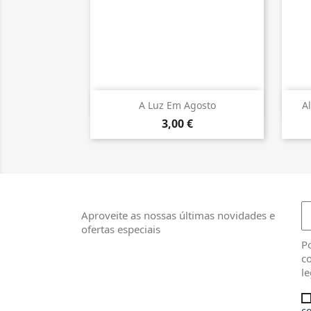

Vista rápida
A Luz Em Agosto
A
3,00 €
Aproveite as nossas últimas novidades e
ofertas especiais
Po
co
le
co