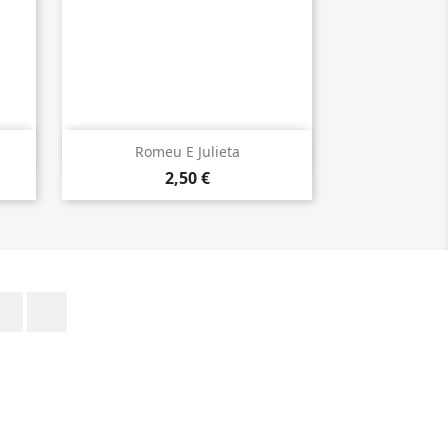

Vista rápida
Romeu E Julieta
2,50 €
Facebook
Instagram