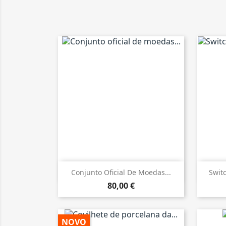

Vista rápida
Conjunto Oficial De Moedas...
Swit
80,00 €
NOVO