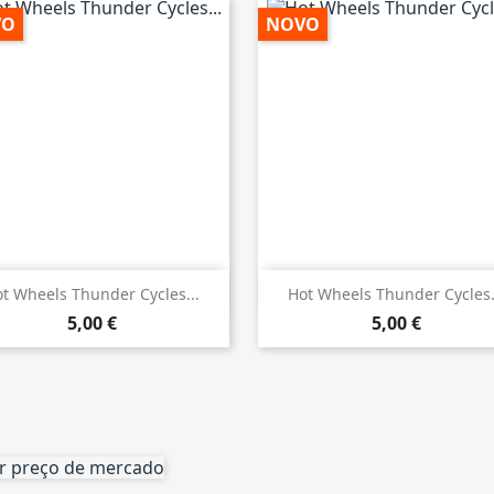
VO
NOVO


Vista rápida
Vista rápida
t Wheels Thunder Cycles...
Hot Wheels Thunder Cycles.
5,00 €
5,00 €