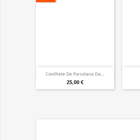

Vista rápida
Covilhete De Porcelana Da...
25,00 €