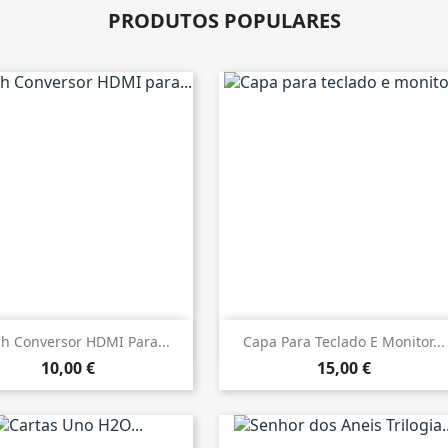
PRODUTOS POPULARES


Vista rápida
Vista rápida
ch Conversor HDMI Para...
Capa Para Teclado E Monitor...
10,00 €
15,00 €