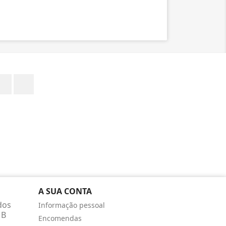
Facebook
Instagram
A SUA CONTA
dos
Informação pessoal
 B
Encomendas