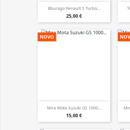

Vista rápida
Bburago Renault 5 Turbo...
T
25,00 €
NOVO
NO

Vista rápida
Mira Mota Suzuki GS 1000...
Mir
15,00 €