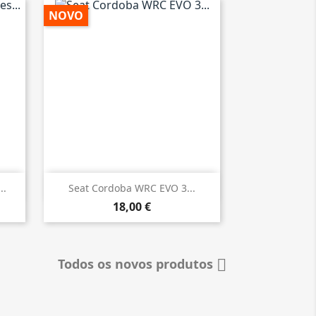
NOVO

Vista rápida
..
Seat Cordoba WRC EVO 3...
18,00 €
Todos os novos produtos
