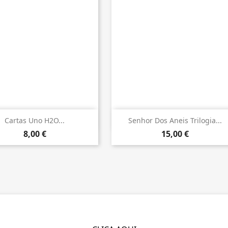


Vista rápida
Vista rápida
Cartas Uno H2O...
Senhor Dos Aneis Trilogia...
8,00 €
15,00 €