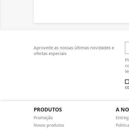
Aproveite as nossas últimas novidades e
ofertas especiais
Po
co
le
co
PRODUTOS
A NO
Promoção
Entreg
Novos produtos
Politic