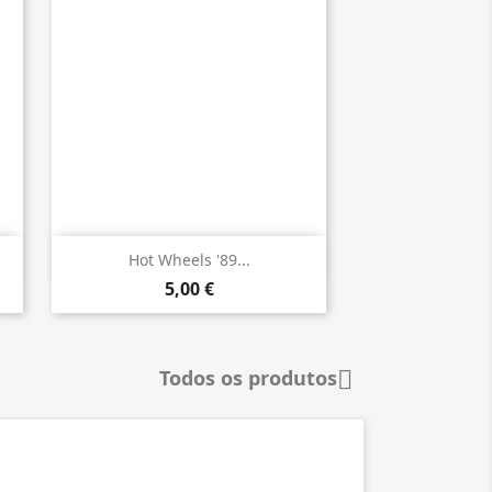

Vista rápida
Hot Wheels '89...
5,00 €
Todos os produtos
