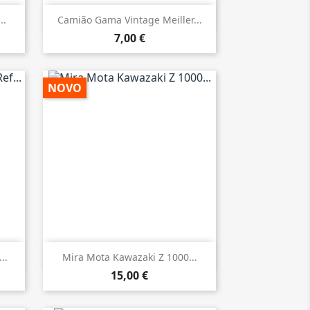

Vista rápida
..
Camião Gama Vintage Meiller...
7,00 €
NOVO

Vista rápida
..
Mira Mota Kawazaki Z 1000...
15,00 €