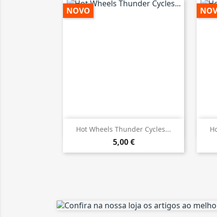
NOVO
NO

Vista rápida
Hot Wheels Thunder Cycles...
Ho
5,00 €