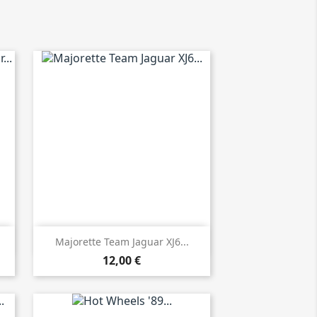

Vista rápida
Majorette Team Jaguar XJ6...
12,00 €