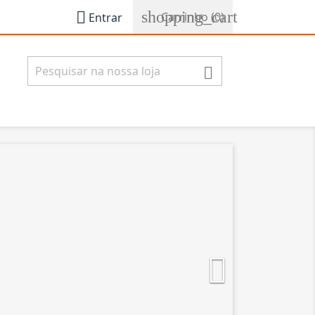
shopping_cart

Carrinho
(0)
Entrar

