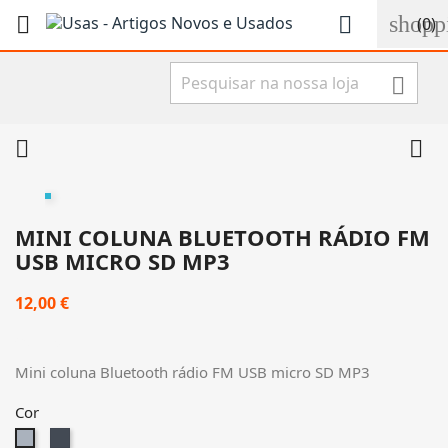
shopp


(0)



MINI COLUNA BLUETOOTH RÁDIO FM
USB MICRO SD MP3
12,00 €
Com IVA
Mini coluna Bluetooth rádio FM USB micro SD MP3
Cor
Preto
Cinzento